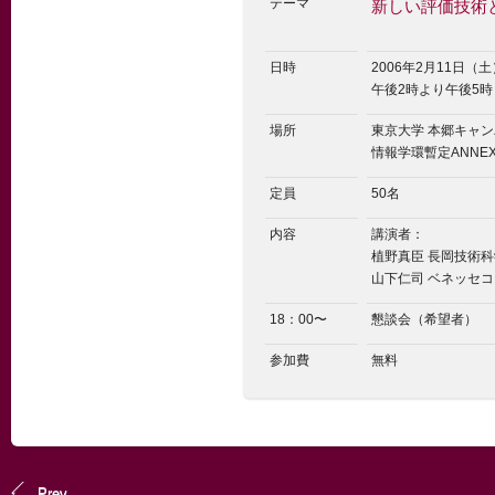
テーマ
新しい評価技術
日時
2006年2月11日（土
午後2時より午後5時
場所
東京大学 本郷キャ
情報学環暫定ANNE
定員
50名
内容
講演者：
植野真臣 長岡技術
山下仁司 ベネッセ
18：00〜
懇談会（希望者）
参加費
無料
Prev