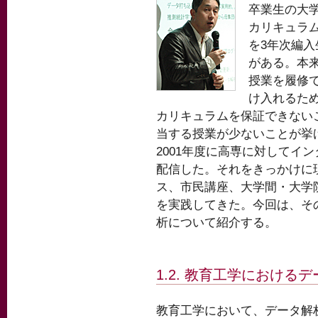
卒業生の大
カリキュラ
を3年次編
がある。本来
授業を履修
け入れるた
カリキュラムを保証できない
当する授業が少ないことが挙
2001年度に高専に対してイ
配信した。それをきっかけに
ス、市民講座、大学間・大学
を実践してきた。今回は、そ
析について紹介する。
1.2. 教育工学における
教育工学において、データ解