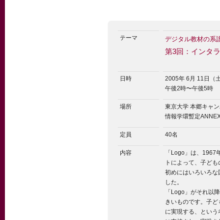
テーマ
デジタル教材の系
第3回：インタラ
日時
2005年 6月 11日（
午後2時〜午後5時
場所
東京大学 本郷キャ
情報学環暫定ANNE
定員
40名
内容
「Logo」は、19
トによって、子ども
初めにはいろいろな
した。
「Logo」がそれ
きいものです。子ど
に実現する、という