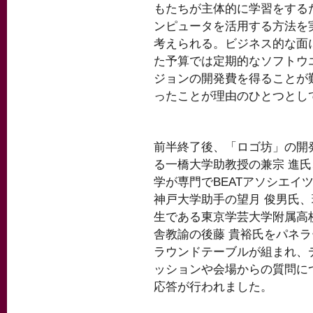
もたちが主体的に学習をする
ンピュータを活用する方法を
考えられる。ビジネス的な面
た予算では定期的なソフトウ
ジョンの開発費を得ることが
ったことが理由のひとつとし
前半終了後、「ロゴ坊」の開
る一橋大学助教授の兼宗 進
学が専門でBEATアソシエイ
神戸大学助手の望月 俊男氏
生である東京学芸大学附属高
舎教諭の後藤 貴裕氏をパネ
ラウンドテーブルが組まれ、
ッションや会場からの質問に
応答が行われました。