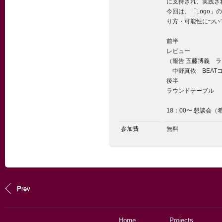
に支持され、実践さ
今回は、「Logo
り方・可能性につい
前半
レビュー
（報告 五藤博義 
中野真依 BEATコ
後半
ラウンドテーブル
18：00〜 懇談会（
参加費
無料
Prev
Home
Projects