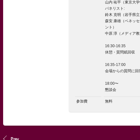
山内 祐平（東京大
パネリスト:
鈴木 克明（岩手県
森安 康雄（ベネッ
ント）
中原 淳（メディア
16:30-16:35
休憩・質問紙回収
16:35-17:00
会場からの質問に回
18:00〜
懇談会
参加費
無料
Prev