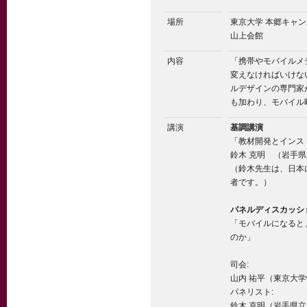
場所
東京大学 本郷キャ
山上会館
内容
「携帯やモバイルメ
変えなければいけな
ルデザインの専門家
も加わり、モバイル
講演
基調講演
「教材開発とインス
鈴木 克明 （岩手
（鈴木先生は、日本
者です。）
パネルディスカッシ
「モバイルになると
のか」
司会:
山内 祐平（東京大
パネリスト:
鈴木 克明（岩手県