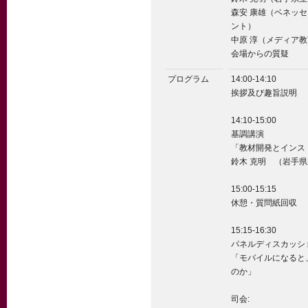
森安 康雄（ベネッ
ント）
中原 淳（メディア
会場からの質疑
プログラム
14:00-14:10
挨拶及び趣旨説明
14:10-15:00
基調講演
「教材開発とインス
鈴木 克明 （岩手
15:00-15:15
休憩・質問紙回収
15:15-16:30
パネルディスカッシ
「モバイルになると
のか」
司会: